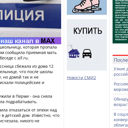
школьницу, которая пропала
том сообщила приемная мать
седе с aif.ru.
После
ссница сбежала из дома 12
Узкие 
тельнице, что после школы
россий
, но домой так и не
Новости СМИ2
 искали полицейские и
Россия
морож
ужили в Перми - она сняла
Обнару
ала подрабатывать.
возрас
ила отказаться от опеки над
В соцс
в детский дом. Известно, что
конвер
исчезала, никого не
облига