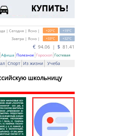
o
o
да | Сегодня | Ясно |
+20
C
+19
C
o
o
Завтра | Ясно |
+33
C
+32
C
€
$
94.06 |
81.41
Афиша
Полезное
Гороскоп
Гостевая
ал
Спорт
Из жизни
Учеба
оссийскую школьницу
ть