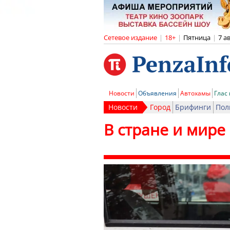
Сетевое издание
|
18+
|
Пятница
|
7 а
Новости
Объявления
Автохамы
Глас
Новости
Город
Брифинги
Пол
В стране и мире