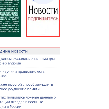
дние новости
джинсы оказались опасными для
ских мужчин
н научили правильно есть
еное
жен простой способ замедлить
тное ухудшение памяти
етях появились ложные данные о
тации вкладов в военные
ции в России