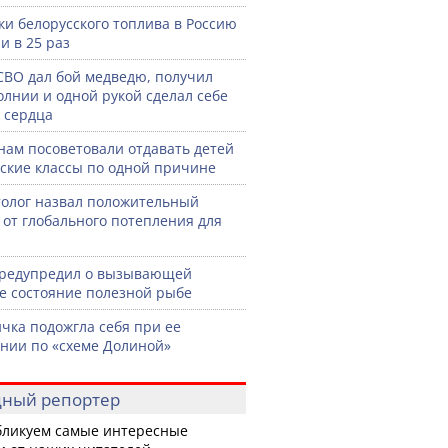
ки белорусского топлива в Россию
и в 25 раз
СВО дал бой медведю, получил
олнии и одной рукой сделал себе
 сердца
нам посоветовали отдавать детей
тские классы по одной причине
олог назвал положительный
 от глобального потепления для
предупредил о вызывающей
е состояние полезной рыбе
чка подожгла себя при ее
нии по «схеме Долиной»
ный репортер
ликуем самые интересные