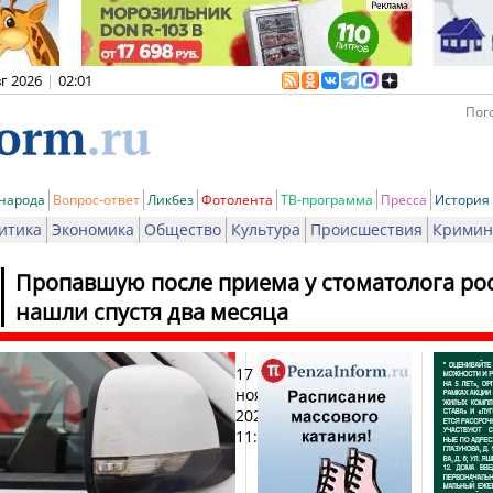
вг 2026
|
02:01
Пого
 народа
Вопрос-ответ
Ликбез
Фотолента
ТВ-программа
Пресса
История
итика
Экономика
Общество
Культура
Происшествия
Кримин
Пропавшую после приема у стоматолога р
нашли спустя два месяца
17
Печа
ноября
2024,
11:15