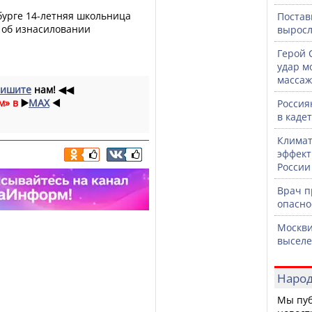
бурге 14-летняя школьница
Постав
а об изнасиловании
выросл
Герой 
удар м
массаж
ишите
нам!
◀◀
м» в
▶️
MAX
◀️
Россия
в каде
Климат
эффект
России
Врач 
опасно
Москви
выселе
Народ
Мы пуб