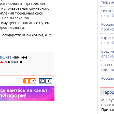
тюрьм
ятельности – до трех лет
е использования служебного
Некото
упления тюремный срок
плохой
. Новым законом
 имущества нажитого путем
Россия
деятельности.
прогно
Государственной Думой, а 25
Юрист 
.
плохой
Воду и
опасно
ишите
нам!
◀◀
м» в
▶️
MAX
◀️
Врач п
гниени
Россия
Народ
Мы пуб
новост
Присы