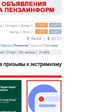
o
o
а | Сегодня | Дождь |
+23
C
+22
C
o
o
Завтра | Ясно |
+23
C
+22
C
€
$
94.84 |
82.17
Афиша
Полезное
Гороскоп
Гостевая
ал
Спорт
Из жизни
Учеба
за призывы к экстремизму
ь