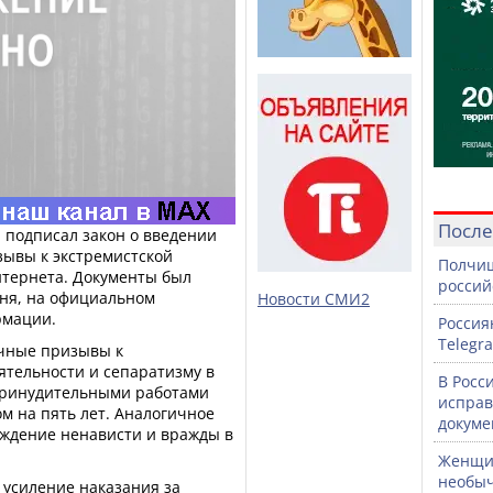
После
 подписал закон о введении
зывы к экстремистской
Полчищ
нтернета. Документы был
россий
юня, на официальном
Новости СМИ2
рмации.
Россия
Telegr
ичные призывы к
ятельности и сепаратизму в
В Росс
принудительными работами
исправ
 на пять лет. Аналогичное
докуме
уждение ненависти и вражды в
Женщин
необыч
усиление наказания за