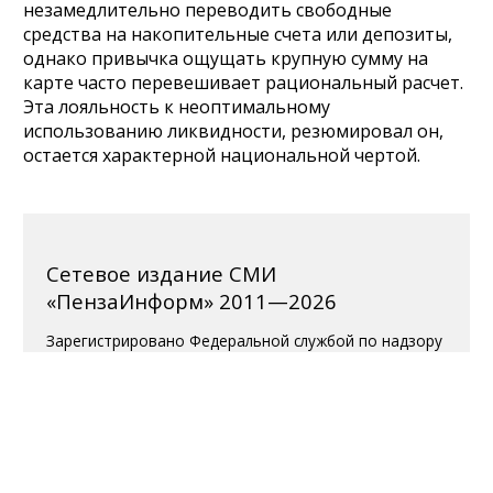
незамедлительно переводить свободные
средства на накопительные счета или депозиты,
однако привычка ощущать крупную сумму на
карте часто перевешивает рациональный расчет.
Эта лояльность к неоптимальному
использованию ликвидности, резюмировал он,
остается характерной национальной чертой.
Сетевое издание СМИ
«ПензаИнформ» 2011—2026
Зарегистрировано Федеральной службой по надзору
в сфере связи, информационных технологий и
массовых коммуникаций (Роскомнадзор).
Свидетельство ЭЛ № ФС 77-77315 от 10.12.2019
года. Учредитель ООО «ПензаИнформ». Главный
редактор — Белова С.Д.
Телефон редакции 8 (8412) 238-001, e-mail:
editor@penzainform.ru