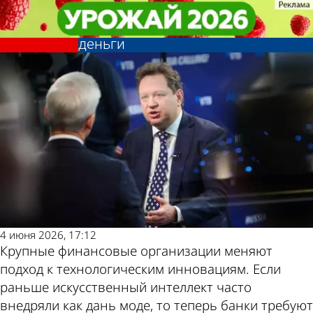
Экономика
Экономика
Банки осваивают «бережливый
Банки осваивают «бережливый
ИИ»: ставка на то, что приносит
ИИ»: ставка на то, что приносит
Другие новости
Погода и курсы
деньги
деньги
по теме
валют в Пензе
4 июня 2026, 17:12
Крупные финансовые организации меняют
подход к технологическим инновациям. Если
раньше искусственный интеллект часто
внедряли как дань моде, то теперь банки требуют