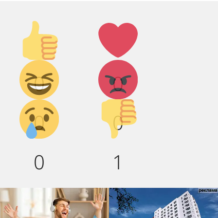
Палец
Лайк!
вверх!
Дикий
Агрессия!
0
0
смех!
Грусть :(
Палец
0
0
вниз!
0
1