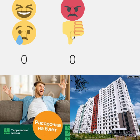
Дикий
Агрессия!
0
0
смех!
Грусть :(
Палец
0
0
вниз!
0
0