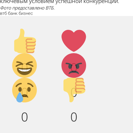
ключевым условием успешной конкуренции.
Фото предоставлено ВТБ.
втб
банк
бизнес
Палец
Лайк!
вверх!
Дикий
Агрессия!
0
0
смех!
Грусть :(
Палец
0
0
вниз!
0
0