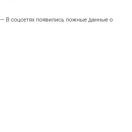
В соцсетях появились ложные данные о
конвертации вкладов в военные облигации в
России
6 августа 2026 13:15
В стране и мире
Россиянам дали рекомендации для
безопасного входа в кабинет банка через
браузер
5 августа 2026 11:17
В стране и мире
Банки увеличили возврат похищенного
мошенниками у россиян
4 августа 2026 14:47
В стране и мире