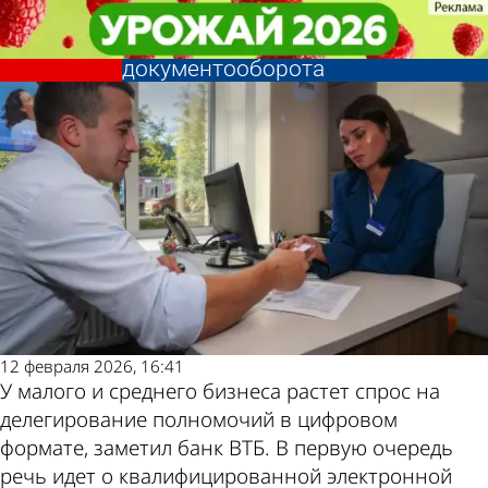
Экономика
Экономика
У бизнеса растет спрос на
У бизнеса растет спрос на
инструменты для электронного
инструменты для электронного
Другие новости
Погода и курсы
документооборота
документооборота
по теме
валют в Пензе
12 февраля 2026, 16:41
У малого и среднего бизнеса растет спрос на
делегирование полномочий в цифровом
формате, заметил банк ВТБ. В первую очередь
речь идет о квалифицированной электронной