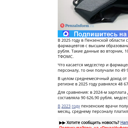
В 2025 году в Пензенской области 
фармацевтов с высшим образовани
рубля. Такие данные во вторник, 
ТФОМС.
Что касается медсестер и фармаце
персоналу, то они получали по 49 
В целом среднемесячный доход от 
регионе в 2025 году равнялся 48 6
Для сравнения: в 2024-м зарплата
составляла 90 626,90 рубля, медсес
В
2023
году
пензенские врачи получ
месяц, среднему персоналу платили
▶▶
Хотите сообщить новость?
Нап
Подписывайтесь на «ПензаИнфор