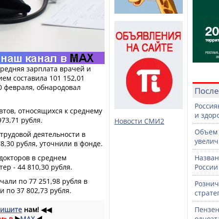
средняя зарплата врачей и
ем составила 101 152,01
10 февраля, обнародовал
После
Россия
втов, относящихся к среднему
и здор
973,71 рубля.
Новости СМИ2
Объем 
трудовой деятельности в
увелич
78,30 рубля, уточнили в фонде.
 докторов в среднем
Назван
тер - 44 810,30 рубля.
России
али по 77 251,98 рубля в
Рознич
 по 37 802,73 рубля.
страте
ишите
нам!
◀◀
Пензен
м» в
▶️
MAX
◀️
одноэт