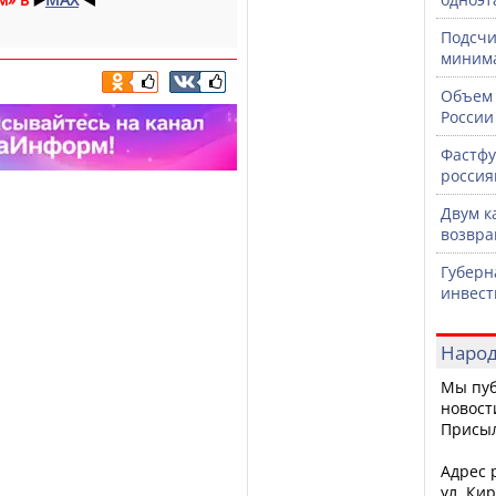
Подсчи
минима
Объем 
России
Фастфу
россия
Двум к
возвра
Губерн
инвест
Народ
Мы пуб
новост
Присы
Адрес р
ул. Кир