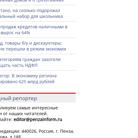
тано, на сколько подорожал
льный набор для школьника
продаж кредитов наличными в
 вырос на 64%
д, товары б/у и дискаунтеры:
не перешли в режим экономии
атегориям граждан захотели
щать часть НДФЛ
атор: В экономику региона
ировано 625 млрд рублей
ный репортер
ликуем самые интересные
и от наших читателей.
лайте:
editor
@penzainform.ru
едакции: 440026, Россия, г. Пенза,
ова, д.18Б.