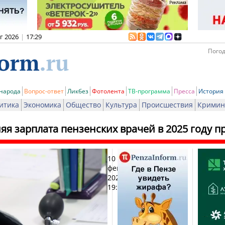
вг 2026
|
17:29
Погод
 народа
Вопрос-ответ
Ликбез
Фотолента
ТВ-программа
Пресса
История
итика
Экономика
Общество
Культура
Происшествия
Кримин
яя зарплата пензенских врачей в 2025 году п
10
Печ
февраля
2026,
19:39