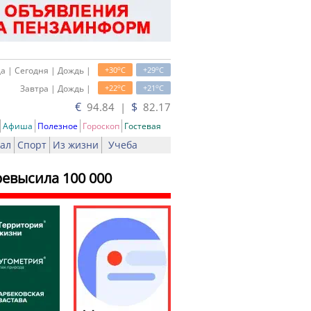
o
o
а | Сегодня | Дождь |
+30
C
+29
C
o
o
Завтра | Дождь |
+22
C
+21
C
€
$
94.84 |
82.17
Афиша
Полезное
Гороскоп
Гостевая
ал
Спорт
Из жизни
Учеба
ревысила 100 000
ать