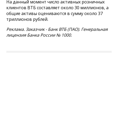
На данный момент число активных розничных
клиентов ВТБ составляет около 30 миллионов, а
общие активы оцениваются в сумму около 37
триллионов рублей.
Реклама. Заказчик - Банк ВТБ (ПАО). Генеральная
лицензия Банка России № 1000.
Сетевое издание СМИ
«ПензаИнформ» 2011—2026
Зарегистрировано Федеральной службой по
надзору в сфере связи, информационных
технологий и массовых коммуникаций
(Роскомнадзор).
Свидетельство ЭЛ № ФС 77-77315 от 10.12.2019
года. Учредитель ООО «ПензаИнформ». Главный
редактор — Белова С.Д.
Телефон редакции 8 (8412) 238-001, e-mail: