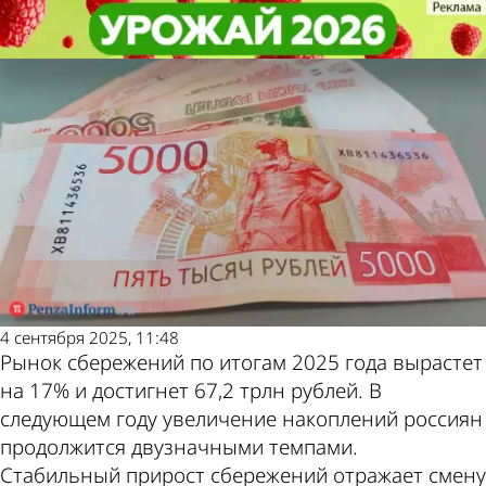
Экономика
Экономика
Рынок сбережений в России
Рынок сбережений в России
Другие новости по
Погода и курсы
вырастет на 17% к концу года
вырастет на 17% к концу года
теме
валют в Пензе
4 сентября 2025, 11:48
Рынок сбережений по итогам 2025 года вырастет
на 17% и достигнет 67,2 трлн рублей. В
следующем году увеличение накоплений россиян
продолжится двузначными темпами.
Стабильный прирост сбережений отражает смену