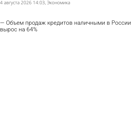
4 августа 2026 14:03
Экономика
Объем продаж кредитов наличными в России
вырос на 64%
3 августа 2026 12:07
Экономика
Рынок криптовалют оценен в десятки
миллиардов рублей
29 июля 2026 09:18
Экономика
Вкладчикам предлагают зафиксировать
доходность на фоне снижения ставки
28 июля 2026 12:15
Экономика
Прогноз по ключевой ставке и росту ВВП на