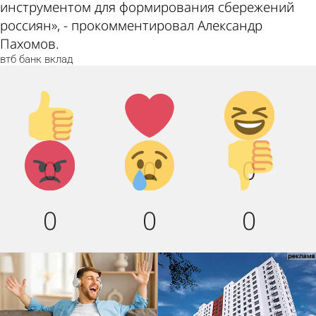
инструментом для формирования сбережений
россиян», - прокомментировал Александр
Пахомов.
втб
банк
вклад
Палец
Лайк!
Дикий
вверх!
смех!
Агрессия!
Грусть :
Палец
0
0
0
(
вниз!
0
0
0