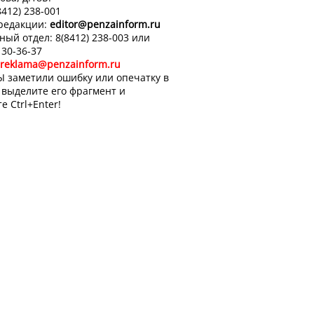
8412) 238-001
 редакции:
editor
@penzainform.ru
ный отдел: 8(8412) 238-003 или
 30-36-37
reklama@penzainform.ru
Ы заметили ошибку или опечатку в
, выделите его фрагмент и
е Ctrl+Enter!