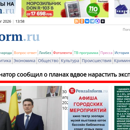
вг 2026
|
13:58
Пого
 народа
Вопрос-ответ
Ликбез
Фотолента
ТВ-программа
Пресса
История
итика
Экономика
Общество
Культура
Происшествия
Кримин
натор сообщил о планах вдвое нарастить эксп
30
Печа
апреля
2025,
10:11