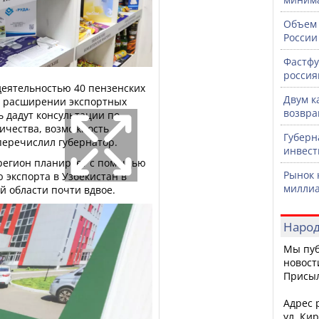
Объем 
России
Фастфу
россия
деятельностью 40 пензенских
Двум к
в расширении экспортных
возвра
 дадут консультации по
ичества, возможность
Губерн
перечислил губернатор.
инвест
 регион планирует с помощью
Рынок 
 экспорта в Узбекистан в
миллиа
й области почти вдвое.
Народ
Мы пуб
новост
Присы
Адрес р
ул. Кир