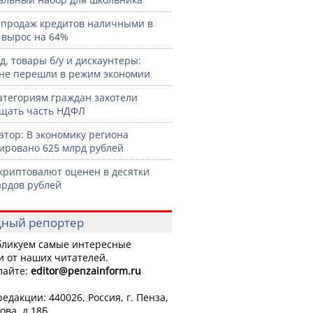
продаж кредитов наличными в
 вырос на 64%
д, товары б/у и дискаунтеры:
не перешли в режим экономии
атегориям граждан захотели
щать часть НДФЛ
атор: В экономику региона
ировано 625 млрд рублей
криптовалют оценен в десятки
рдов рублей
ный репортер
ликуем самые интересные
и от наших читателей.
лайте:
editor
@penzainform.ru
едакции: 440026, Россия, г. Пенза,
ова, д.18Б.