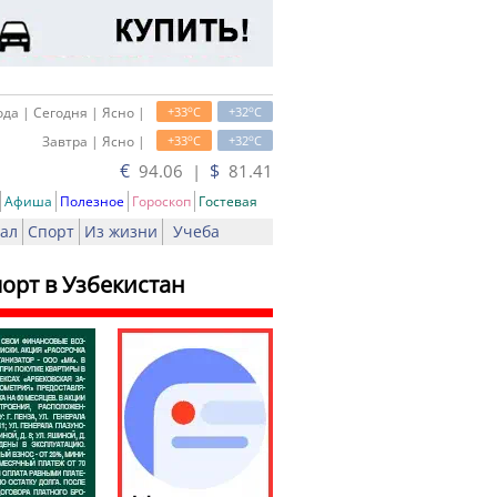
o
o
да | Сегодня | Ясно |
+33
C
+32
C
o
o
Завтра | Ясно |
+33
C
+32
C
€
$
94.06 |
81.41
Афиша
Полезное
Гороскоп
Гостевая
ал
Спорт
Из жизни
Учеба
орт в Узбекистан
ть