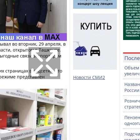
вал во вторник, 29 апреля, в
асти, открытом в Ташкенте.
ыгодные связи экспортерам
После
Объем 
х страницах в соцсетях, что
увелич
 режиме представлен
Новости СМИ2
Назван
России
Рознич
страте
Пензен
одноэт
Подсчи
минима