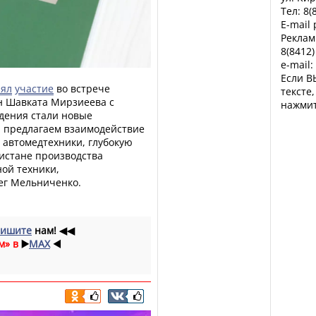
Тел: 8(
E-mail
Реклам
8(8412)
e-mail:
Если В
ял
участие
во встрече
тексте
н Шавката Мирзиеева с
нажмит
ждения стали новые
 предлагаем взаимодействие
 автомедтехники, глубокую
истане производства
ой техники,
ег Мельниченко.
ишите
нам!
◀◀
м» в
▶️
MAX
◀️