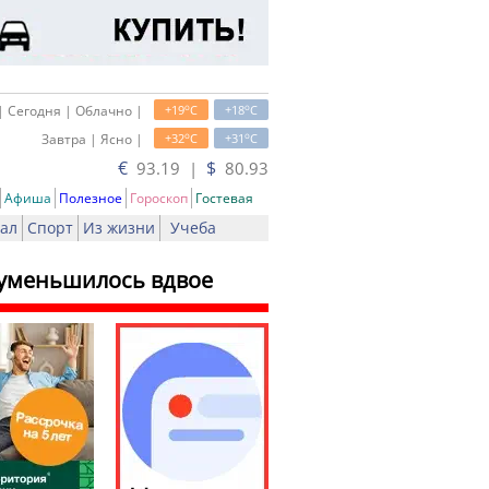
o
o
| Сегодня | Облачно |
+19
C
+18
C
o
o
Завтра | Ясно |
+32
C
+31
C
€
$
93.19 |
80.93
Афиша
Полезное
Гороскоп
Гостевая
ал
Спорт
Из жизни
Учеба
в уменьшилось вдвое
ать