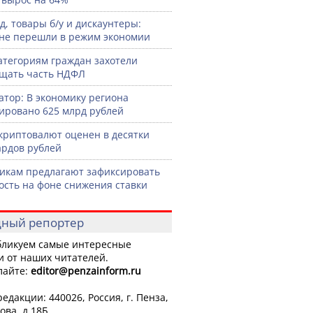
д, товары б/у и дискаунтеры:
не перешли в режим экономии
атегориям граждан захотели
щать часть НДФЛ
атор: В экономику региона
ировано 625 млрд рублей
криптовалют оценен в десятки
рдов рублей
икам предлагают зафиксировать
ость на фоне снижения ставки
ный репортер
ликуем самые интересные
и от наших читателей.
лайте:
editor
@penzainform.ru
едакции: 440026, Россия, г. Пенза,
ова, д.18Б.