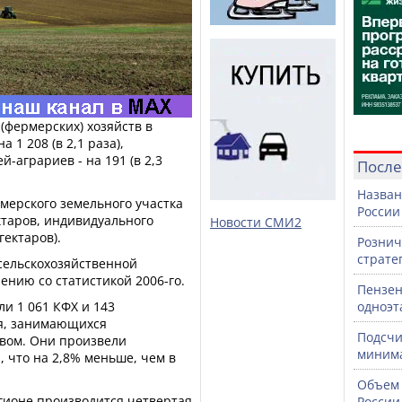
 (фермерских) хозяйств в
 1 208 (в 2,1 раза),
аграриев - на 191 (в 2,3
После
Назван
мерского земельного участка
России
ектаров, индивидуального
Новости СМИ2
гектаров).
Рознич
страте
сельскохозяйственной
ению со статистикой 2006-го.
Пензен
ли 1 061 КФХ и 143
одноэт
я, занимающихся
Подсчи
вом. Они произвели
минима
, что на 2,8% меньше, чем в
Объем 
егионе производится четвертая
России