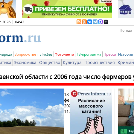
г 2026
|
04:43
Погода 
 народа
Вопрос-ответ
Ликбез
Фотолента
ТВ-программа
Пресса
История
итика
Экономика
Общество
Культура
Происшествия
Кримин
зенской области с 2006 года число фермеро
18
Печ
февраля
2022,
11:14