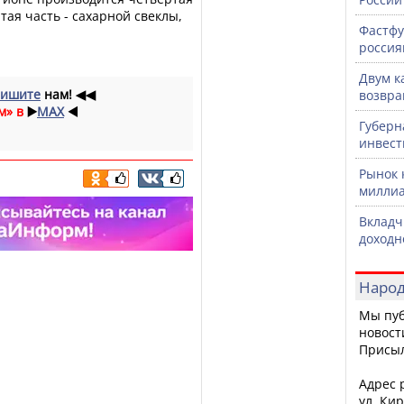
тая часть - сахарной свеклы,
Фастфу
россия
Двум к
ишите
нам!
◀◀
возвра
м» в
▶️
MAX
◀️
Губерн
инвест
Рынок 
миллиа
Вкладч
доходн
Народ
Мы пуб
новост
Присы
Адрес р
ул. Кир