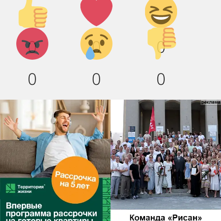
Палец
Лайк!
Дикий
вверх!
смех!
Агрессия!
Грусть
Палец
0
0
0
:(
вниз!
0
0
0