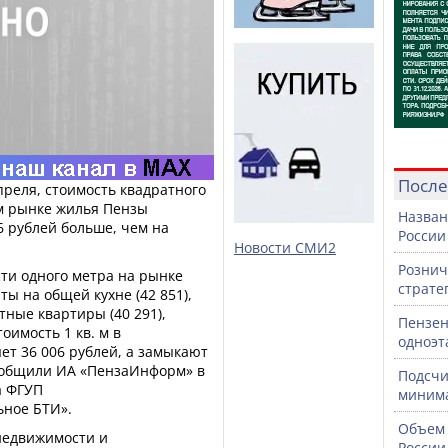
После
преля, стоимость квадратного
м рынке жилья Пензы
Назван
26 рублей больше, чем на
России
Новости СМИ2
Рознич
ти одного метра на рынке
страте
ы на общей кухне (42 851),
ные квартиры (40 291),
Пензен
тоимость 1 кв. м в
одноэт
ет 36 006 рублей, а замыкают
 сообщили ИА «ПензаИнформ» в
Подсчи
а ФГУП
минима
ьное БТИ».
Объем 
недвижимости и
России