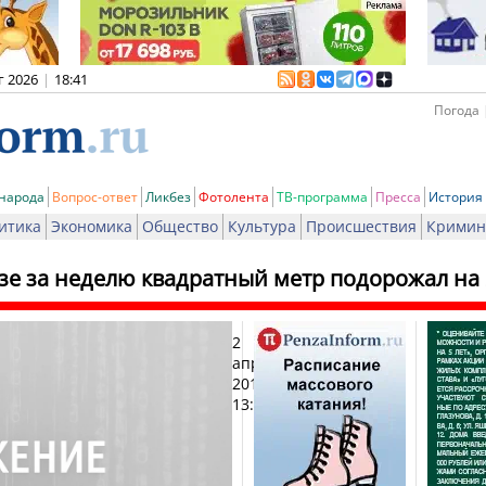
г 2026
|
18:41
Погода 
 народа
Вопрос-ответ
Ликбез
Фотолента
ТВ-программа
Пресса
История
итика
Экономика
Общество
Культура
Происшествия
Кримин
зе за неделю квадратный метр подорожал на 
2
Печа
апреля
2012,
13:01