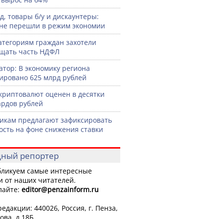
д, товары б/у и дискаунтеры:
не перешли в режим экономии
атегориям граждан захотели
щать часть НДФЛ
атор: В экономику региона
ировано 625 млрд рублей
криптовалют оценен в десятки
рдов рублей
икам предлагают зафиксировать
ость на фоне снижения ставки
ный репортер
ликуем самые интересные
и от наших читателей.
лайте:
editor
@penzainform.ru
едакции: 440026, Россия, г. Пенза,
ова, д.18Б.