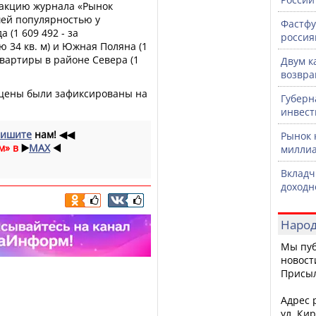
дакцию журнала «Рынок
шей популярностью у
Фастфу
 (1 609 492 - за
россия
 34 кв. м) и Южная Поляна (1
квартиры в районе Севера (1
Двум к
возвра
 цены были зафиксированы на
Губерн
инвест
ишите
нам!
◀◀
Рынок 
м» в
▶️
MAX
◀️
миллиа
Вкладч
доходн
Народ
Мы пуб
новост
Присы
Адрес р
ул. Кир