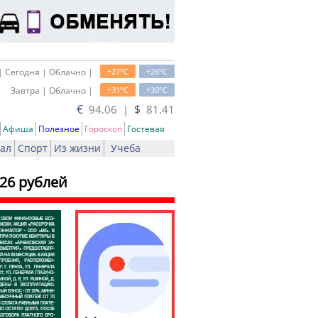
o
o
| Сегодня | Облачно |
+27
C
+26
C
o
o
Завтра | Облачно |
+31
C
+30
C
€
$
94.06 |
81.41
Афиша
Полезное
Гороскоп
Гостевая
ал
Спорт
Из жизни
Учеба
26 рублей
ть