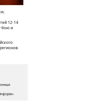
ки,
тей 12-14
у бою и
йского
 регионов
ионных
Информ».