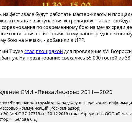
ь на фестивале будут работать мастер-классы и площад
оказательные выступления «стрельцов». Также пройдут
 соревнования по современному бою на мечах среди де
рные состязания по историческому раннесредневековом
у бою на мечах», - добавили в ИРР.
лый Труев
стал
площадкой
для проведения ХVI Всеросси
абантуя. На празднование съехались 55 000 гостей из 38
издание СМИ «ПензаИнформ» 2011—2026
вано Федеральной службой по надзору в сфере связи, информац
 массовых коммуникаций (Роскомнадзор).
о ЭЛ № ФС 77-77315 от 10.12.2019 года. Учредитель ООО «Пенза
ктор — Белова С.Д.
ции 8 (8412) 238-001, e-mail: editor@penzainform.ru
 старше 18 лет.