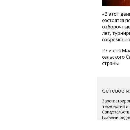
«В этот ден
состоятся п
отборочные
лет, турни
современном
27 июня Ма
сельского С
страны.
Сетевое 
Зарегистриро
технологий и
Свидетельств
Главный реда
Телефон редак
Для читателей