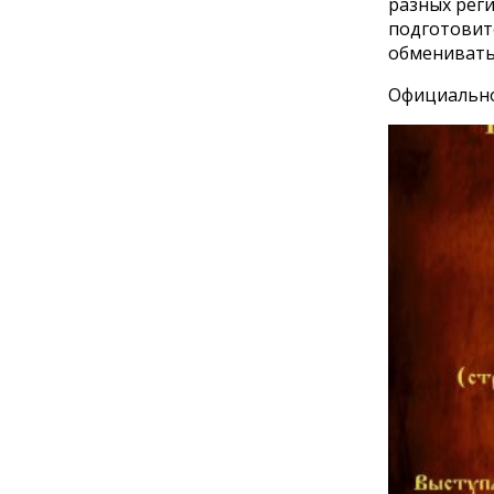
разных рег
подготовите
обмениватьс
Официальное