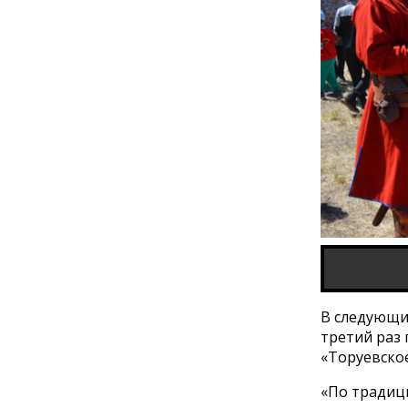
В следующие
третий раз
«Торуевское
«По традиц