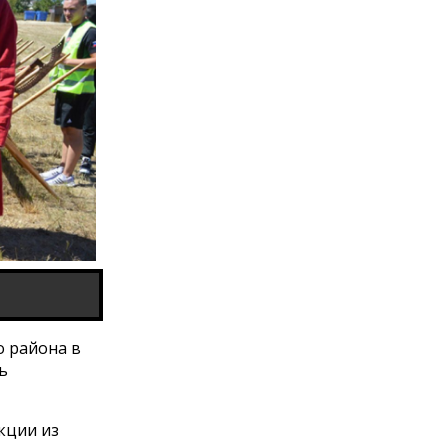
о района в
ь
кции из