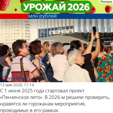
Культура
Культура
Мнение горожан о проекте
Мнение горожан о проекте
Другие новости по
Погода и курсы
«Пензенское лето» узнают за 1,5
«Пензенское лето» узнают за 1,5
млн рублей
млн рублей
теме
валют в Пензе
13 мая 2026, 11:14
С 1 июня 2025 года стартовал проект
«Пензенское лето». В 2026-м решили проверить,
нравятся ли горожанам мероприятия,
проводимые в его рамках.