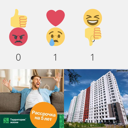
Палец
Лайк!
Дикий
вверх!
смех!
Агрессия!
Грусть
Палец
0
0
0
:(
вниз!
0
1
1