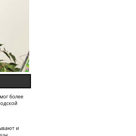
мог более
родской
бывают и
нцы.