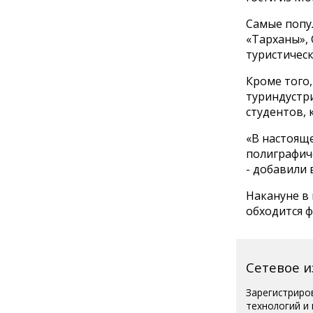
Самые попу
«Тарханы»,
туристическ
Кроме того
туриндустр
студентов, 
«В настоящ
полиграфиче
- добавили 
Накануне в
обходится 
Сетевое 
Зарегистриро
технологий и