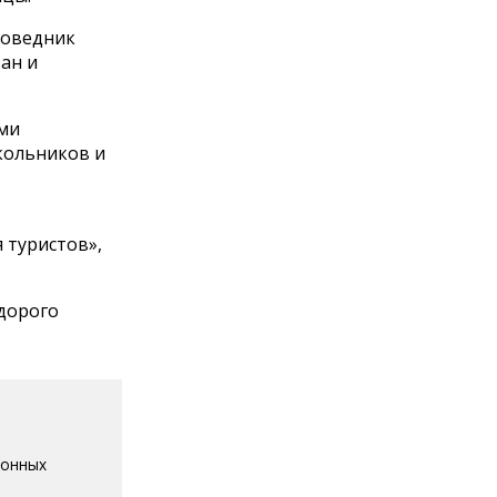
поведник
ан и
ями
кольников и
 туристов»,
дорого
ионных