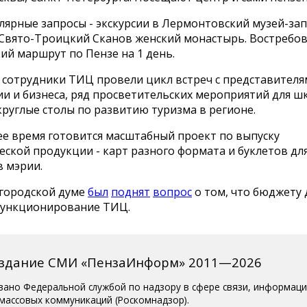
лярные запросы - экскурсии в Лермонтовский музей-за
 Свято-Троицкий Сканов женский монастырь. Востребов
ий маршрут по Пензе на 1 день.
, сотрудники ТИЦ провели цикл встреч с представител
ии и бизнеса, ряд просветительских мероприятий для ш
круглые столы по развитию туризма в регионе.
ее время готовится масштабный проект по выпуску
ской продукции - карт разного формата и буклетов для
в мэрии.
 городской думе
был
поднят
вопрос
о том, что бюджету 
функционирование ТИЦ.
издание СМИ «ПензаИнформ» 2011—2026
вано Федеральной службой по надзору в сфере связи, информац
 массовых коммуникаций (Роскомнадзор).