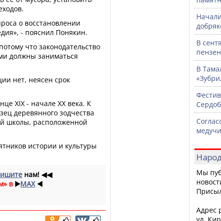
еходов.
Начали
проса о восстановлении
добряк
дия», - пояснил Понякин.
В сент
«потому что законодательство
пензен
ами должны заниматься
В Тама
«Зубри
ии нет, неясен срок
Фестив
це XIX - начале XX века. К
Сердоб
азец деревянного зодчества
Соглас
ой школы, расположенной
медучи
ятников истории и культуры
Народ
Мы пуб
ишите
нам!
◀◀
новост
м» в
▶️
MAX
◀️
Присы
Адрес р
ул. Кир