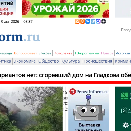
9 авг 2026
|
08:37
Погод
 народа
Вопрос-ответ
Ликбез
Фотолента
ТВ-программа
Пресса
История
итика
Экономика
Общество
Культура
Происшествия
Кримин
ариантов нет: сгоревший дом на Гладкова об
15
Печ
августа
2024,
12:51