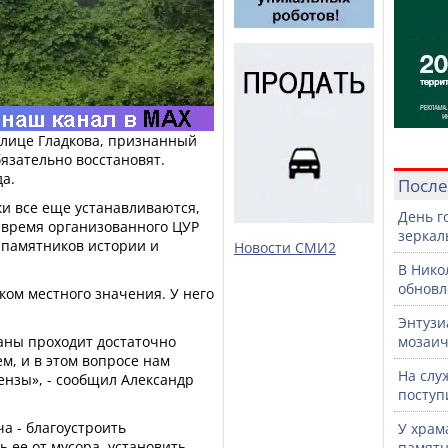
улице Гладкова, признанный
бязательно восстановят.
а.
После
и все еще устанавливаются,
День г
во время организованного ЦУР
зеркал
 памятников истории и
Новости СМИ2
В Нико
обновл
ком местного значения. У него
Энтузи
аны проходит достаточно
мозаич
м, и в этом вопросе нам
На слу
ензы», - сообщил Александр
поступ
ча - благоустроить
У храм
 ее от мусора, установить
памятн