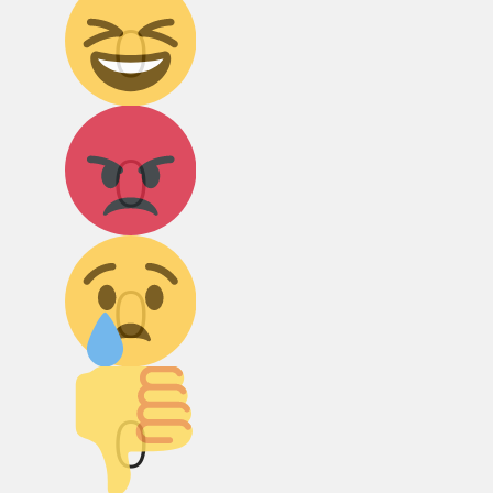
0
Агрессия!
0
Грусть :(
0
Палец вниз!
0