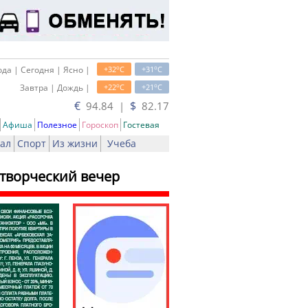
o
o
да | Сегодня | Ясно |
+32
C
+31
C
o
o
Завтра | Дождь |
+22
C
+21
C
€
$
94.84 |
82.17
Афиша
Полезное
Гороскоп
Гостевая
ал
Спорт
Из жизни
Учеба
 творческий вечер