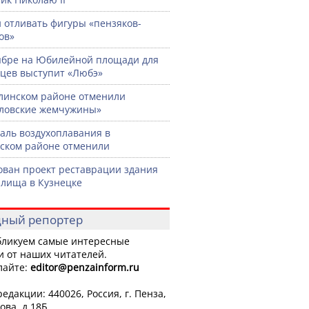
 отливать фигуры «пензяков-
ов»
ябре на Юбилейной площади для
цев выступит «Любэ»
линском районе отменили
ловские жемчужины»
аль воздухоплавания в
ском районе отменили
ован проект реставрации здания
лища в Кузнецке
ный репортер
ликуем самые интересные
и от наших читателей.
лайте:
editor
@penzainform.ru
едакции: 440026, Россия, г. Пенза,
ова, д.18Б.