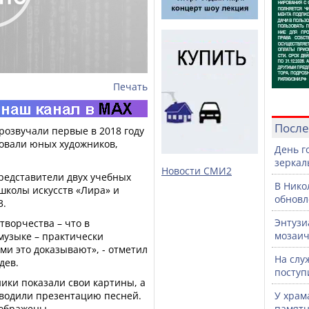
Печать
После
прозвучали первые в 2018 году
овали юных художников,
День г
зеркал
Новости СМИ2
редставители двух учебных
В Нико
школы искусств «Лира» и
обновл
3.
Энтузи
творчества – что в
мозаич
 музыке – практически
ми это доказывают», - отметил
На слу
дев.
поступ
ики показали свои картины, а
водили презентацию песней.
У храм
зображены
памятн