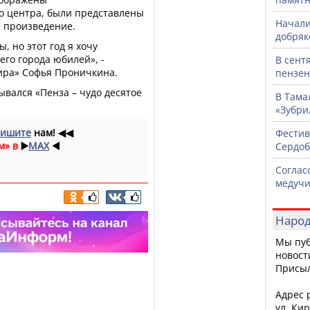
о центра, были представлены
Начали
 произведение.
добряк
, но этот год я хочу
его города юбилей», -
В сент
ира» Софья Проничкина.
пензен
ывался «Пенза – чудо десятое
В Тама
«Зубри
ишите
нам!
◀◀
Фестив
м» в
▶️
MAX
◀️
Сердоб
Соглас
медучи
Народ
Мы пуб
новост
Присы
Адрес р
ул. Кир