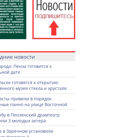
дние новости
орода: Пенза готовится к
ьной дате
льске готовятся к открытию
енного музея стекла и хрусталя
асты привели в порядок
ные панно на улице Восточной
жбу в Пензенский драмтеатр
или 3 молодых актера
а в Заречном установили
ик Николаю II