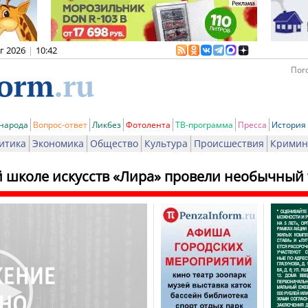
вг 2026
|
10:42
Пого
 народа
Вопрос-ответ
Ликбез
Фотолента
ТВ-программа
Пресса
История
итика
Экономика
Общество
Культура
Происшествия
Кримин
й школе искусств «Лира» провели необычный