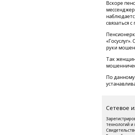
Вскоре пен
мессенджере
наблюдаетс
связаться 
Пенсионерк
«Госуслуг».
руки мошенн
Так женщина
мошенничес
По данному
устанавлив
Сетевое 
Зарегистриро
технологий и
Свидетельств