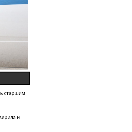
сь старшим
верила и