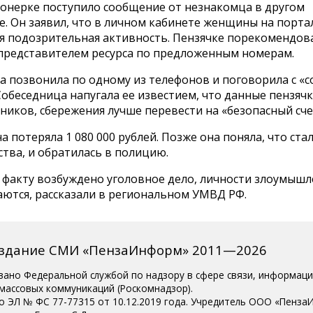
сонерке поступило сообщение от незнакомца в другом
. Он заявил, что в личном кабинете женщины на портал
я подозрительная активность. Пензячке порекомендов
с представителем ресурса по предложенным номерам.
а позвонила по одному из телефонов и поговорила с «
 Собеседница напугала ее известием, что данные пензяч
иков, сбережения лучше перевести на «безопасный сче
 потеряла 1 080 000 рублей. Позже она поняла, что ста
тва, и обратилась в полицию.
 факту возбуждено уголовное дело, личности злоумыш
аются, рассказали в региональном УМВД РФ.
издание СМИ «ПензаИнформ» 2011—2026
вано Федеральной службой по надзору в сфере связи, информац
 массовых коммуникаций (Роскомнадзор).
о ЭЛ № ФС 77-77315 от 10.12.2019 года. Учредитель ООО «Пенза