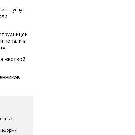
е госуслуг
али
сотрудницей
ки попали в
т».
ла жертвой
ленников
ионных
Информ».