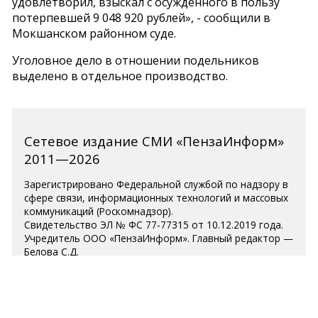
удовлетворил, взыскал с осужденного в пользу
потерпевшей 9 048 920 рублей», - сообщили в
Мокшанском районном суде.
Уголовное дело в отношении подельников
выделено в отдельное производство.
Сетевое издание СМИ «ПензаИнформ»
2011—2026
Зарегистрировано Федеральной службой по надзору в
сфере связи, информационных технологий и массовых
коммуникаций (Роскомнадзор).
Свидетельство ЭЛ № ФС 77-77315 от 10.12.2019 года.
Учредитель ООО «ПензаИнформ». Главный редактор —
Белова С.Д.
Телефон редакции 8 (8412) 238-001, e-mail:
editor@penzainform.ru
Для читателей старше 18 лет.
Полная версия
|
Пользовательское