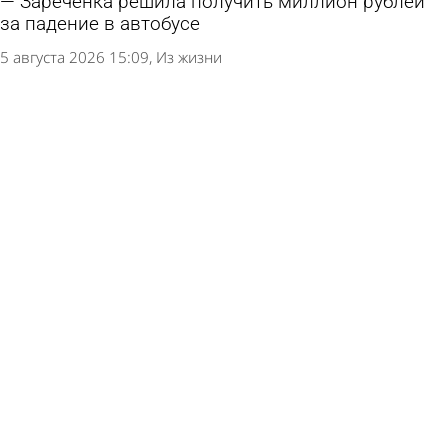
Зареченка решила получить миллион рублей
за падение в автобусе
5 августа 2026 15:09
Из жизни
В Каменском районе пьяная попутчица
обокрала водителя на трассе
5 августа 2026 11:00
Криминал
Жительница Кузнецкого района отстояла свою
репутацию в суде
5 августа 2026 09:23
Из жизни
В Сосновоборске за падение наледи с крыши
дома назначили штраф
4 августа 2026 13:25
Из жизни