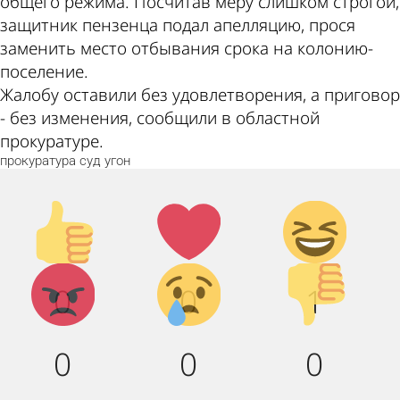
общего режима. Посчитав меру слишком строгой,
защитник пензенца подал апелляцию, прося
заменить место отбывания срока на колонию-
поселение.
Жалобу оставили без удовлетворения, а приговор
- без изменения, сообщили в областной
прокуратуре.
прокуратура
суд
угон
Палец
Лайк!
Дикий
вверх!
смех!
Агрессия!
Грусть :
Палец
0
0
1
(
вниз!
0
0
0