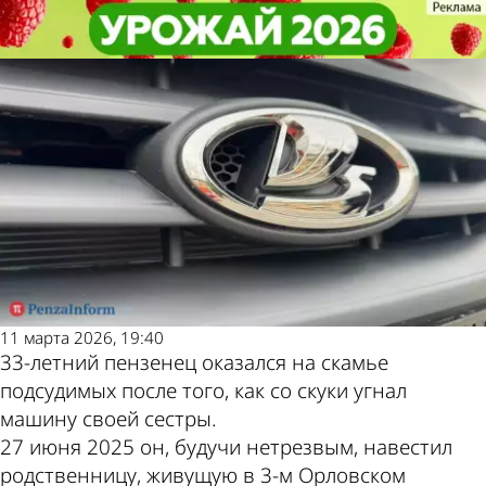
Криминал
Криминал
Пензенец со скуки угнал машину
Пензенец со скуки угнал машину
Другие новости по
Погода и курсы
сестры и отправился в колонию
сестры и отправился в колонию
теме
валют в Пензе
11 марта 2026, 19:40
33-летний пензенец оказался на скамье
подсудимых после того, как со скуки угнал
машину своей сестры.
27 июня 2025 он, будучи нетрезвым, навестил
родственницу, живущую в 3-м Орловском