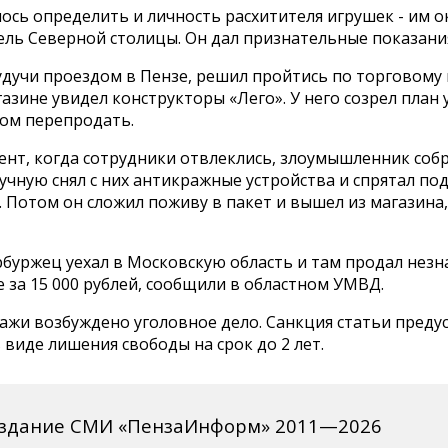
ось определить и личность расхитителя игрушек - им ок
ель Северной столицы. Он дал признательные показани
дучи проездом в Пензе, решил пройтись по торговому 
азине увидел конструкторы «Лего». У него созрел план 
том перепродать.
нт, когда сотрудники отвлеклись, злоумышленник собр
учную снял с них антикражные устройства и спрятал по
 Потом он сложил поживу в пакет и вышел из магазина
рбуржец уехал в Московскую область и там продал нез
за 15 000 рублей, сообщили в областном УМВД.
ражи возбуждено уголовное дело. Санкция статьи пред
 виде лишения свободы на срок до 2 лет.
издание СМИ «ПензаИнформ» 2011—2026