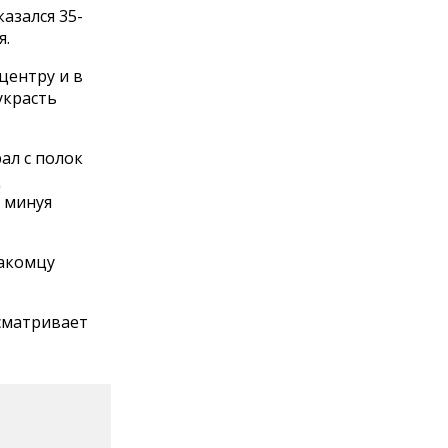
азался 35-
я.
центру и в
украсть
ал с полок
д
, минуя
накомцу
усматривает