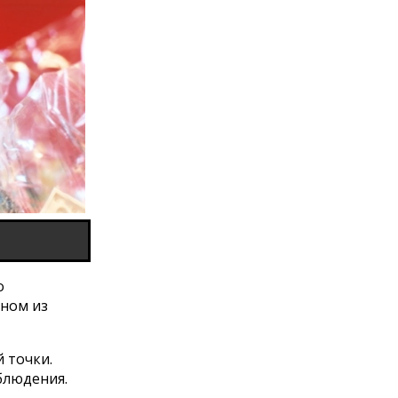
о
дном из
 точки.
блюдения.