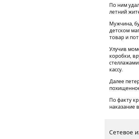
По ним удал
летний жит
Мужчина, бу
детском маг
товар и по
Улучив моме
коробки, вр
стеллажами.
кассу.
Далее пете
похищенное 
По факту к
наказание в
Сетевое 