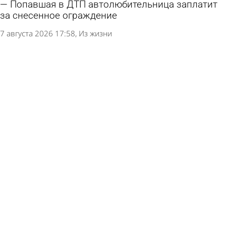
Попавшая в ДТП автолюбительница заплатит
за снесенное ограждение
7 августа 2026 17:58
Из жизни
Суд признал сделки по скверу Дзержинского
недействительными
7 августа 2026 14:43
Общество
Поставки белорусского топлива в Россию
выросли в 25 раз
6 августа 2026 13:11
В стране и мире
Школу в Пачелме обязали приобрести
Конституцию и флаг Красного Креста