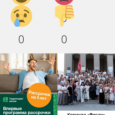
Грусть :(
Палец
0
0
вниз!
0
0