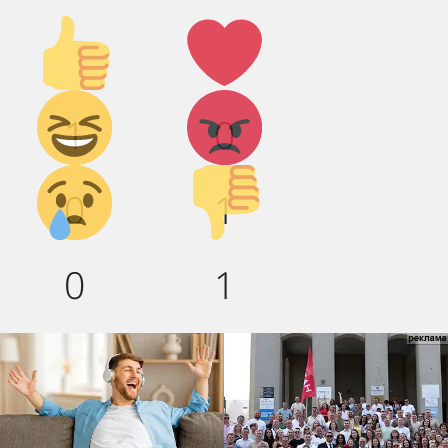
Палец
Лайк!
вверх!
Дикий
Агрессия!
1
0
смех!
Грусть :(
Палец
0
1
вниз!
0
1