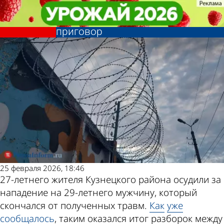
Криминал
Криминал
Разборки со смертельным
Разборки со смертельным
Другие новости
Погода и курсы
исходом под Кузнецком: вынесен
исходом под Кузнецком: вынесен
приговор
приговор
по теме
валют в Пензе
25 февраля 2026, 18:46
27-летнего жителя Кузнецкого района осудили за
нападение на 29-летнего мужчину, который
скончался от полученных травм.
Как
уже
сообщалось
, таким оказался итог разборок между