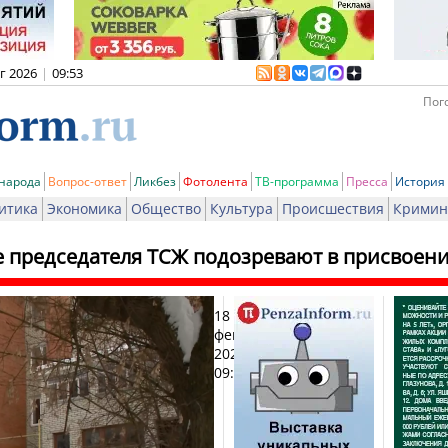
вг 2026
|
09:53
Пого
 народа
Вопрос-ответ
Ликбез
Фотолента
ТВ-программа
Пресса
История
итика
Экономика
Общество
Культура
Происшествия
Кримин
е председателя ТСЖ подозревают в присвоении
18
Печ
февраля
2026,
09:07