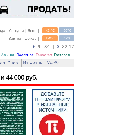
o
o
да | Сегодня | Ясно |
+31
C
+30
C
o
o
Завтра | Дождь |
+20
C
+19
C
€
$
94.84 |
82.17
Афиша
Полезное
Гороскоп
Гостевая
ал
Спорт
Из жизни
Учеба
 44 000 руб.
ать