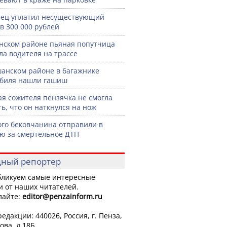
ец уплатил несуществующий
в 300 000 рублей
нском районе пьяная попутчица
ла водителя на трассе
анском районе в багажнике
биля нашли гашиш
я сожителя пензячка не смогла
ть, что он наткнулся на нож
го бековчанина отправили в
ю за смертельное ДТП
ный репортер
ликуем самые интересные
и от наших читателей.
лайте:
editor
@penzainform.ru
едакции: 440026, Россия, г. Пенза,
ова, д.18Б.