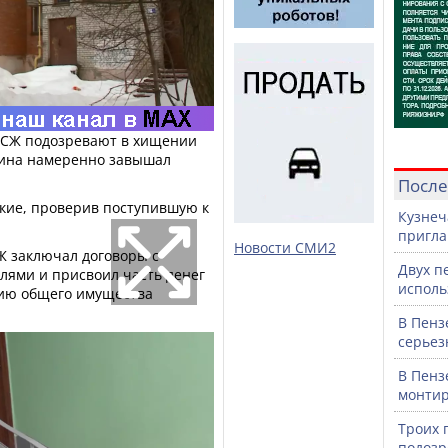
 ТСЖ подозревают в хищении
чина намеренно завышал
После
кие, проверив поступившую к
Кузнеч
пригла
Новости СМИ2
Ж заключал договоры с
Двух п
ями и присвоил часть денег
исполь
нию общего имущества
В Пенз
серьез
В Пенз
монтир
Троих 
подозр