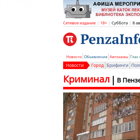
Сетевое издание
|
18+
|
Суббота
|
8 а
Новости
Объявления
Автохамы
Глас
Новости
Город
Брифинги
Пол
Криминал
В Пенз