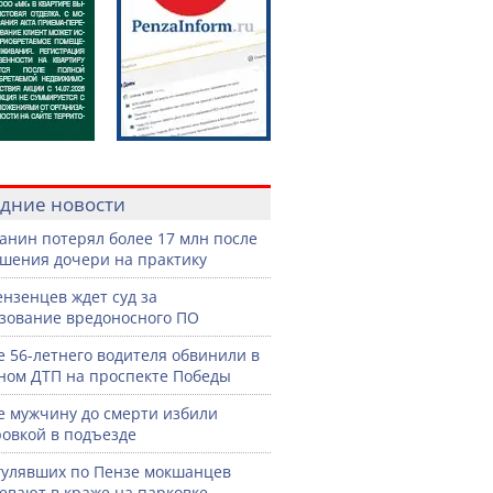
дние новости
анин потерял более 17 млн после
шения дочери на практику
ензенцев ждет суд за
зование вредоносного ПО
е 56-летнего водителя обвинили в
ном ДТП на проспекте Победы
е мужчину до смерти избили
овкой в подъезде
гулявших по Пензе мокшанцев
евают в краже на парковке