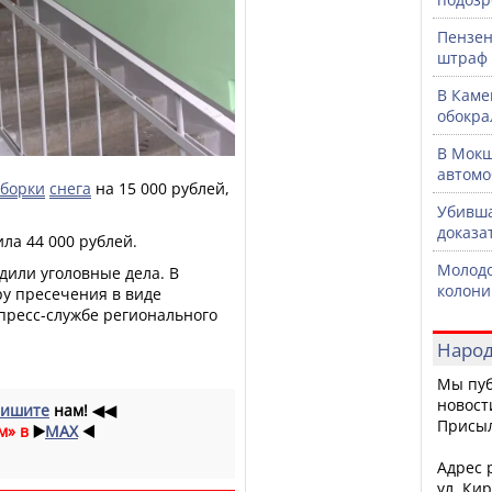
Пензен
штраф 
В Каме
обокра
В Мокш
автомо
уборки
снега
на 15 000 рублей,
Убивша
доказа
ла 44 000 рублей.
Молодо
дили уголовные дела. В
колони
у пресечения в виде
пресс-службе регионального
Народ
Мы пуб
новост
ишите
нам!
◀◀
Присы
м» в
▶️
MAX
◀️
Адрес р
ул. Кир