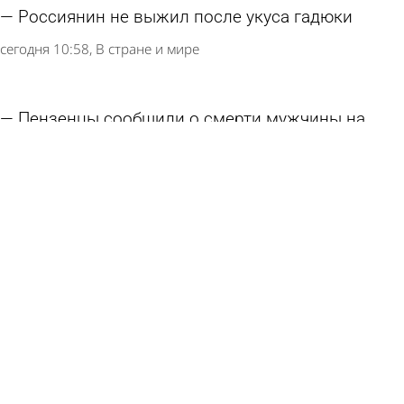
Россиянин не выжил после укуса гадюки
сегодня 10:58
В стране и мире
Пензенцы сообщили о смерти мужчины на
Олимпийской аллее
сегодня 10:54
Глас народа
В селе Грабово обнаружили тело утонувшего
мужчины
сегодня 10:25
Происшествия
На Русеевском карьере утонул молодой
человек