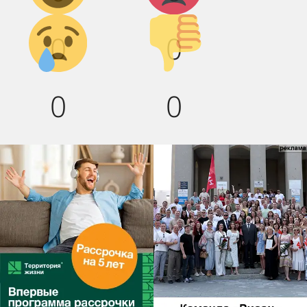
Грусть :(
Палец
0
0
вниз!
0
0