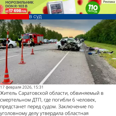
Криминал
Криминал
6 погибших: дело виновника ДТП
6 погибших: дело виновника ДТП
в Мокшанском районе передали
в Мокшанском районе передали
Другие новости
Погода и курсы
в суд
в суд
по теме
валют в Пензе
17 февраля 2026, 15:31
Житель Саратовской области, обвиняемый в
смертельном ДТП, где погибли 6 человек,
предстанет перед судом. Заключение по
уголовному делу утвердила областная