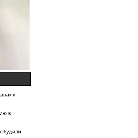
ывах к
ию в
озбудили