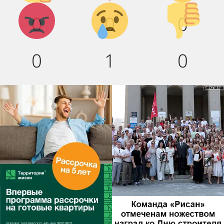
Агрессия!
Грусть :(
Палец
0
0
0
вниз!
0
1
0