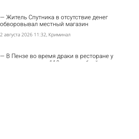
Житель Спутника в отсутствие денег
обворовывал местный магазин
2 августа 2026 11:32
Криминал
В Пензе во время драки в ресторане у
женщины украли 110 тысяч рублей
30 июля 2026 15:27
Происшествия
Москвичи продумали схему кражи одежды в
Пензе
30 июля 2026 10:01
Криминал
Житель Наровчата 7 месяцев тратил деньги