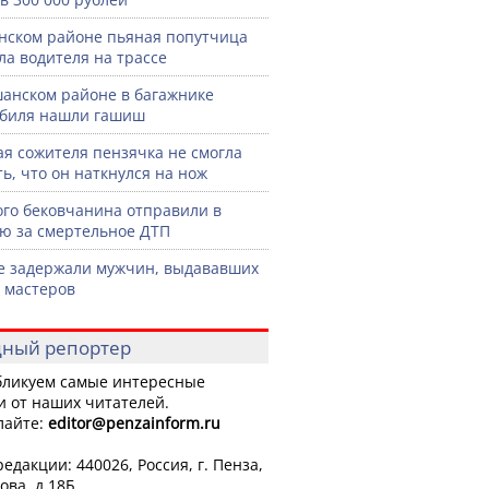
нском районе пьяная попутчица
ла водителя на трассе
анском районе в багажнике
биля нашли гашиш
я сожителя пензячка не смогла
ть, что он наткнулся на нож
го бековчанина отправили в
ю за смертельное ДТП
е задержали мужчин, выдававших
а мастеров
ный репортер
ликуем самые интересные
и от наших читателей.
лайте:
editor
@penzainform.ru
едакции: 440026, Россия, г. Пенза,
ова, д.18Б.