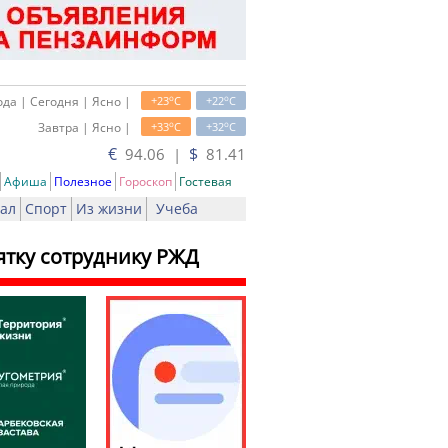
o
o
да | Сегодня | Ясно |
+23
C
+22
C
o
o
Завтра | Ясно |
+33
C
+32
C
€
$
94.06 |
81.41
Афиша
Полезное
Гороскоп
Гостевая
ал
Спорт
Из жизни
Учеба
ятку сотруднику РЖД
ть