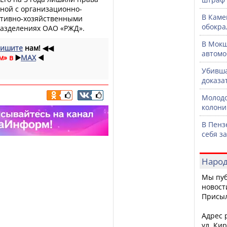
нной с организационно-
В Каме
тивно-хозяйственными
обокра
разделениях ОАО «РЖД».
В Мокш
ишите
нам!
◀◀
автомо
м» в
▶️
MAX
◀️
Убивша
доказа
Молодо
колони
В Пенз
себя з
Народ
Мы пуб
новост
Присы
Адрес р
ул. Кир