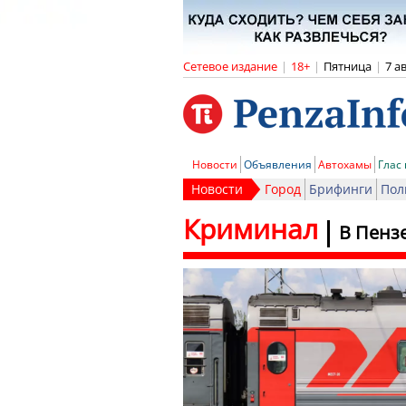
Сетевое издание
|
18+
|
Пятница
|
7 а
Новости
Объявления
Автохамы
Глас
Новости
Город
Брифинги
Пол
Криминал
В Пенз