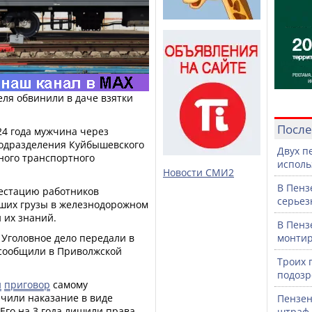
ля обвинили в даче взятки
После
24 года мужчина через
подразделения Куйбышевского
Двух п
ного транспортного
исполь
Новости СМИ2
В Пенз
тестацию работников
серьез
ших грузы в железнодорожном
 их знаний.
В Пенз
 Уголовное дело передали в
монтир
сообщили в Приволжской
Троих 
подозр
и
приговор
самому
чили наказание в виде
Пензен
 Его на 3 года лишили права
штраф 