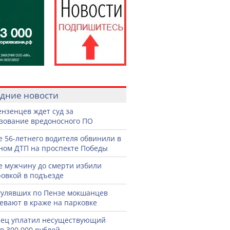
дние новости
ензенцев ждет суд за
зование вредоносного ПО
е 56-летнего водителя обвинили в
ном ДТП на проспекте Победы
е мужчину до смерти избили
овкой в подъезде
гулявших по Пензе мокшанцев
евают в краже на парковке
ец уплатил несуществующий
в 300 000 рублей