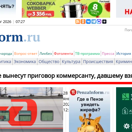
вг 2026
|
07:27
Пого
 народа
Вопрос-ответ
Ликбез
Фотолента
ТВ-программа
Пресса
История
итика
Экономика
Общество
Культура
Происшествия
Кримин
е вынесут приговор коммерсанту, давшему вз
28
Печа
января
2026,
12:29