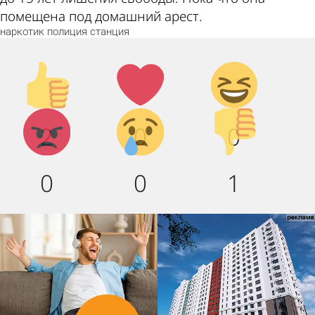
помещена под домашний арест.
наркотик
полиция
станция
Палец
Лайк!
Дикий
вверх!
смех!
Агрессия!
Грусть
Палец
2
0
0
:(
вниз!
0
0
1