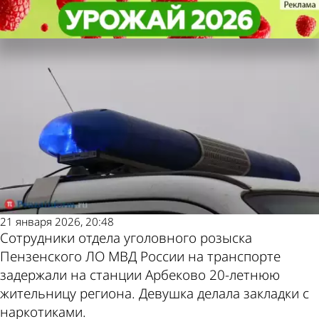
Криминал
Криминал
В Пензе закладчица спрятала
В Пензе закладчица спрятала
Другие новости по
Погода и курсы
«товар» в ореховую скорлупу
«товар» в ореховую скорлупу
теме
валют в Пензе
21 января 2026, 20:48
Сотрудники отдела уголовного розыска
Пензенского ЛО МВД России на транспорте
задержали на станции Арбеково 20-летнюю
жительницу региона. Девушка делала закладки с
наркотиками.