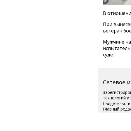
В отношени
При вынесен
ветеран бое
Мужчине на
испытатель
суде.
Сетевое 
Зарегистриро
технологий и
Свидетельств
Главный реда
Телефон редак
Для читателей
Полная вер