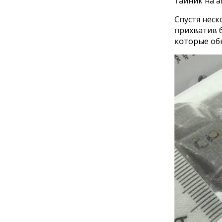
тайник на а
Спустя неск
прихватив б
которые обн