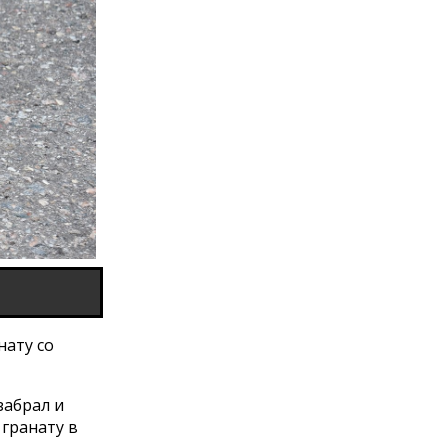
нату со
забрал и
 гранату в