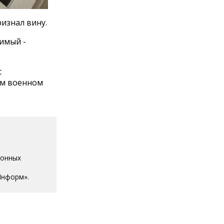
изнал вину.
димый -
с
ом военном
ионных
Информ».