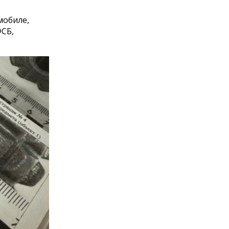
мобиле,
ФСБ,