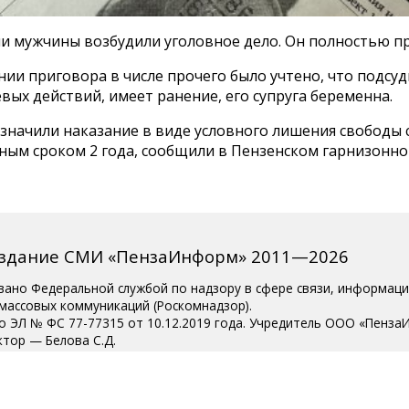
и мужчины возбудили уголовное дело. Он полностью пр
ии приговора в числе прочего было учтено, что подсу
вых действий, имеет ранение, его супруга беременна.
значили наказание в виде условного лишения свободы 
ным сроком 2 года, сообщили в Пензенском гарнизонн
издание СМИ «ПензаИнформ» 2011—2026
вано Федеральной службой по надзору в сфере связи, информац
 массовых коммуникаций (Роскомнадзор).
о ЭЛ № ФС 77-77315 от 10.12.2019 года. Учредитель ООО «Пенза
ктор — Белова С.Д.
ции 8 (8412) 238-001, e-mail: editor@penzainform.ru
 старше 18 лет.
сия
|
Пользовательское соглашение