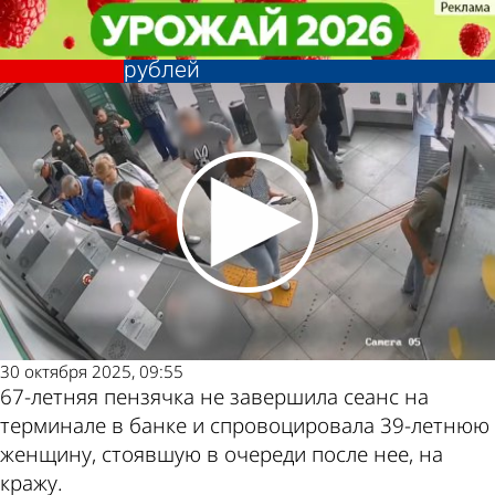
Криминал
Криминал
Пензячка не завершила сеанс в
Пензячка не завершила сеанс в
банкомате и потеряла 50 000
банкомате и потеряла 50 000
Другие
Погода и
рублей
рублей
новости по
курсы валют в
теме
Пензе
30 октября 2025, 09:55
67-летняя пензячка не завершила сеанс на
терминале в банке и спровоцировала 39-летнюю
женщину, стоявшую в очереди после нее, на
кражу.