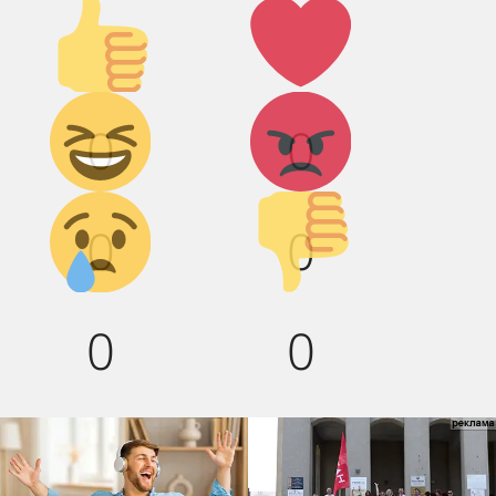
Палец
Лайк!
вверх!
Дикий
Агрессия!
0
0
смех!
Грусть :(
Палец
0
0
вниз!
0
0