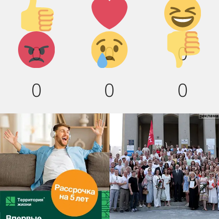
Палец
Лайк!
Дикий
вверх!
смех!
Агрессия!
Грусть :(
Палец
0
0
0
вниз!
0
0
0