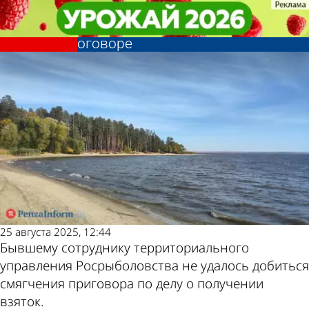
Криминал
Криминал
Уличенный во взятках инспектор
Уличенный во взятках инспектор
Росрыболовства заявил об
Росрыболовства заявил об
Другие новости
Погода и курсы
оговоре
оговоре
по теме
валют в Пензе
25 августа 2025, 12:44
Бывшему сотруднику территориального
управления Росрыболовства не удалось добиться
смягчения приговора по делу о получении
взяток.