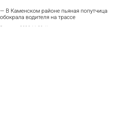
В Каменском районе пьяная попутчица
обокрала водителя на трассе
5 августа 2026 11:00
Криминал
Жительница Кузнецкого района отстояла свою
репутацию в суде
5 августа 2026 09:23
Из жизни
В Сосновоборске за падение наледи с крыши
дома назначили штраф
4 августа 2026 13:25
Из жизни
Молодого бековчанина отправили в колонию