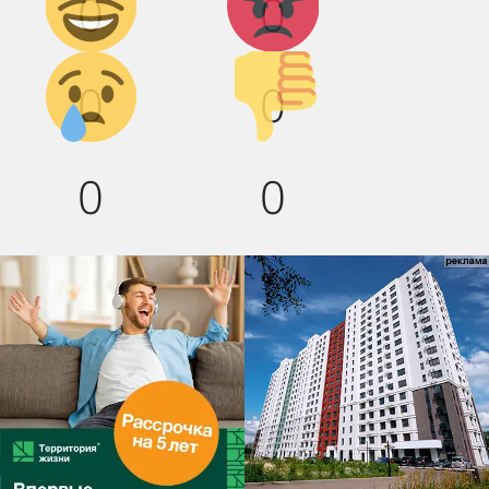
0
0
смех!
Грусть :(
Палец
0
0
вниз!
0
0