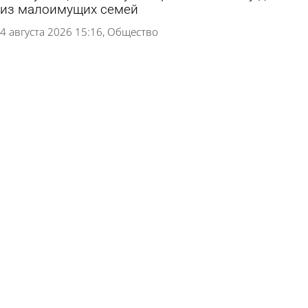
из малоимущих семей
4 августа 2026 15:16
Общество
В Пензе задержали мужчин, выдававших себя
за мастеров
4 августа 2026 11:19
Криминал
Пензенец предстанет перед судом за
реабилитацию нацизма в интернете
4 августа 2026 09:37
Криминал
Кузнечан приглашают на «Зарядку со стражем
порядка»
3 августа 2026 16:53
Спорт