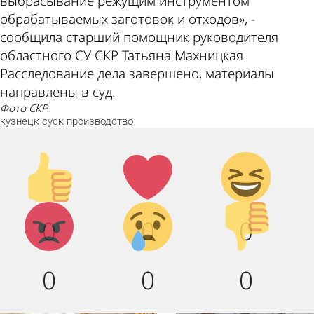
выбрасывание режущим инструментом
обрабатываемых заготовок и отходов», -
сообщила старший помощник руководителя
областного СУ СКР Татьяна Махницкая.
Расследование дела завершено, материалы
направлены в суд.
фото СКР
кузнецк
суск
производство
Палец
Лайк!
Дикий
вверх!
смех!
Агрессия!
Грусть :
Палец
0
0
0
(
вниз!
0
0
0