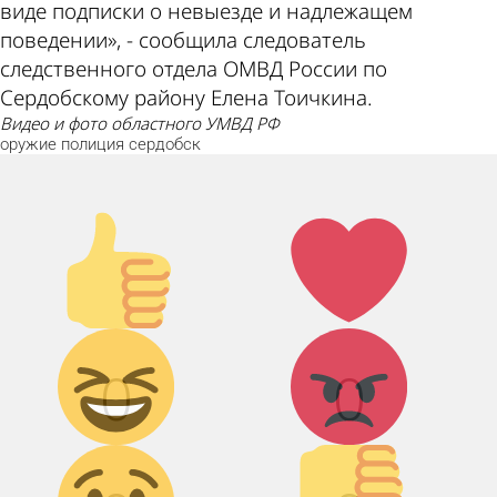
виде подписки о невыезде и надлежащем
поведении», - сообщила следователь
следственного отдела ОМВД России по
Сердобскому району Елена Тоичкина.
видео и фото областного УМВД РФ
оружие
полиция
сердобск
Палец
Лайк!
вверх!
Дикий
Агрессия!
смех!
0
0
Грусть :(
Палец
вниз!