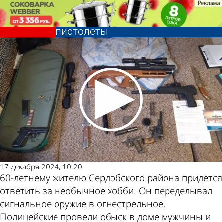
Криминал
В Сердобском районе у мужчины
нашли винтовку, револьвер и
пистолеты
Криминал
В Сердобском районе у мужчины
нашли винтовку, револьвер и
Другие
Погода и
пистолеты
новости по
курсы валют
теме
в Пензе
17 декабря 2024, 10:20
60-летнему жителю Сердобского района придется
ответить за необычное хобби. Он переделывал
сигнальное оружие в огнестрельное.
Полицейские провели обыск в доме мужчины и