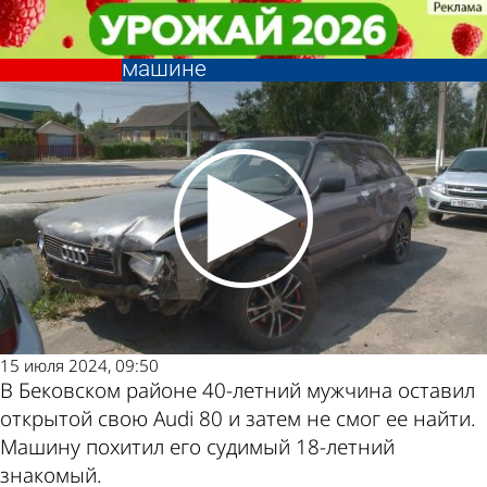
Криминал
Криминал
18-летний житель Бековского
18-летний житель Бековского
района попал в ДТП на чужой
района попал в ДТП на чужой
Другие
Погода и
машине
машине
новости по
курсы валют в
теме
Пензе
15 июля 2024, 09:50
В Бековском районе 40-летний мужчина оставил
открытой свою Audi 80 и затем не смог ее найти.
Машину похитил его судимый 18-летний
знакомый.