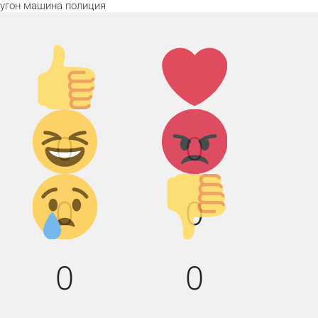
угон
машина
полиция
Палец
Лайк!
вверх!
Дикий
Агрессия!
0
0
смех!
Грусть :(
Палец
0
0
вниз!
0
0