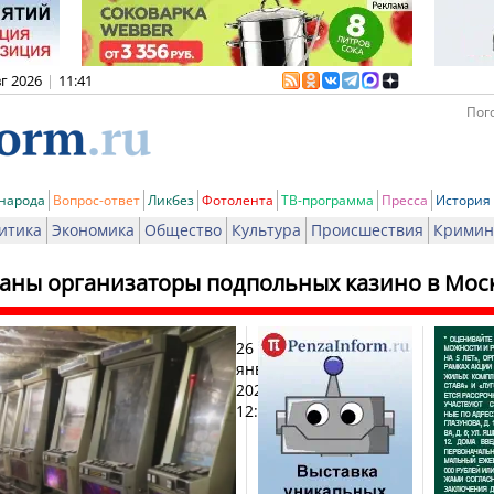
вг 2026
|
11:41
Пого
 народа
Вопрос-ответ
Ликбез
Фотолента
ТВ-программа
Пресса
История
итика
Экономика
Общество
Культура
Происшествия
Кримин
аны организаторы подпольных казино в Моск
26
Печа
января
2021,
12:55