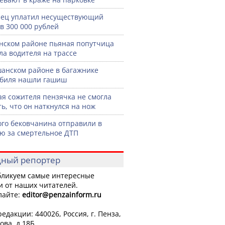
ец уплатил несуществующий
в 300 000 рублей
нском районе пьяная попутчица
ла водителя на трассе
анском районе в багажнике
биля нашли гашиш
я сожителя пензячка не смогла
ть, что он наткнулся на нож
го бековчанина отправили в
ю за смертельное ДТП
ный репортер
ликуем самые интересные
и от наших читателей.
лайте:
editor
@penzainform.ru
едакции: 440026, Россия, г. Пенза,
ова, д.18Б.