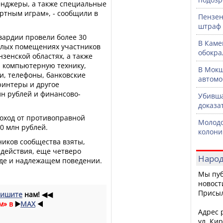
енджеры, а также специальные
ртным играм», - сообщили в
Пензен
штраф 
вардии провели более 30
В Каме
жилых помещениях участников
обокра
зенской областях, а также
 компьютерную технику,
В Мокш
, телефоны, банковские
автомо
интеры и другое
лн рублей и финансово-
Убивша
доказа
оход от противоправной
Молодо
0 млн рублей.
колони
ников сообщества взяты,
действия, еще четверо
Народ
зде и надлежащем поведении.
Мы пуб
новост
Присы
ишите
нам!
◀◀
м» в
▶️
MAX
◀️
Адрес р
ул. Кир