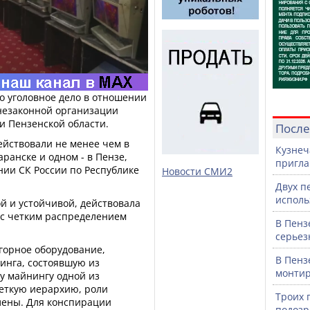
о уголовное дело в отношении
 незаконной организации
и Пензенской области.
После
ействовали не менее чем в
Кузнеч
анске и одном - в Пензе,
пригла
нии СК России по Республике
Новости СМИ2
Двух п
исполь
й и устойчивой, действовала
 с четким распределением
В Пенз
серьез
горное оборудование,
В Пенз
инга, состоявшую из
монтир
у майнингу одной из
еткую иерархию, роли
Троих 
лены. Для конспирации
подозр