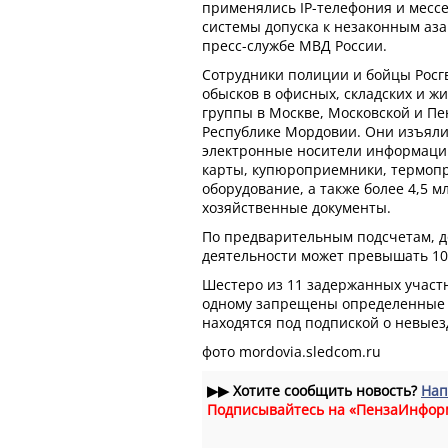
применялись IP-телефония и месс
системы допуска к незаконным аза
пресс-службе МВД России.
Сотрудники полиции и бойцы Росг
обысков в офисных, складских и 
группы в Москве, Московской и Пен
Республике Мордовии. Они изъяли
электронные носители информации
карты, купюроприемники, термопр
оборудование, а также более 4,5 м
хозяйственные документы.
По предварительным подсчетам, д
деятельности может превышать 10
Шестеро из 11 задержанных участ
одному запрещены определенные 
находятся под подпиской о невые
фото mordovia.sledcom.ru
▶▶
Хотите сообщить новость?
Нап
Подписывайтесь на «ПензаИнфор