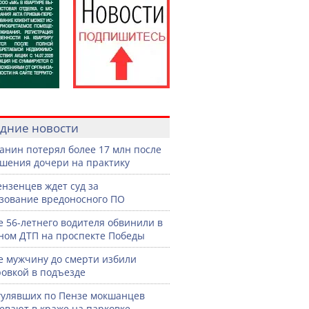
дние новости
анин потерял более 17 млн после
шения дочери на практику
ензенцев ждет суд за
зование вредоносного ПО
е 56-летнего водителя обвинили в
ном ДТП на проспекте Победы
е мужчину до смерти избили
овкой в подъезде
гулявших по Пензе мокшанцев
евают в краже на парковке