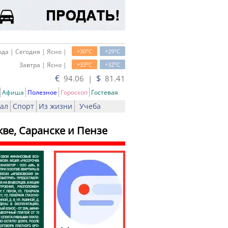
o
o
да | Сегодня | Ясно |
+30
C
+29
C
o
o
Завтра | Ясно |
+33
C
+32
C
€
$
94.06 |
81.41
Афиша
Полезное
Гороскоп
Гостевая
ал
Спорт
Из жизни
Учеба
ве, Саранске и Пензе
ть