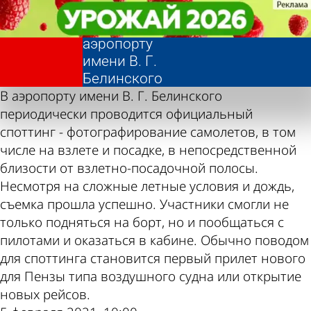
Фотолента,
Фотолента,
Официальный
Официальный
«Общество»
«Общество»
споттинг в
споттинг в
аэропорту
аэропорту
имени В. Г.
имени В. Г.
Белинского
Белинского
В аэропорту имени В. Г. Белинского
периодически проводится официальный
споттинг - фотографирование самолетов, в том
числе на взлете и посадке, в непосредственной
близости от взлетно-посадочной полосы.
Несмотря на сложные летные условия и дождь,
съемка прошла успешно. Участники смогли не
только подняться на борт, но и пообщаться с
пилотами и оказаться в кабине. Обычно поводом
для споттинга становится первый прилет нового
для Пензы типа воздушного судна или открытие
новых рейсов.